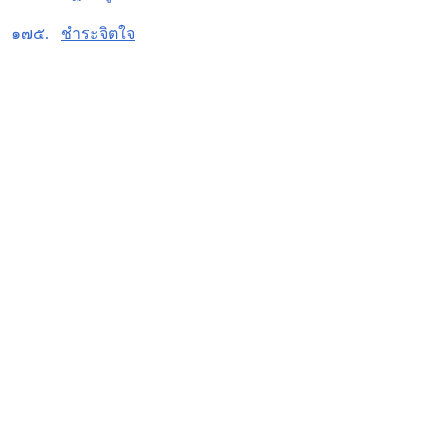
๑๗๕.
ชำระจิตใจ