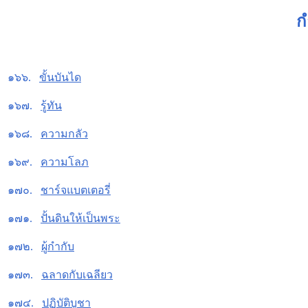
ก
๑๖๖.
ขั้นบันได
๑๖๗.
รู้ทัน
๑๖๘.
ความกลัว
๑๖๙.
ความโลภ
๑๗๐.
ชาร์จแบตเตอรี่
๑๗๑.
ปั้นดินให้เป็นพระ
๑๗๒.
ผู้กำกับ
๑๗๓.
ฉลาดกับเฉลียว
๑๗๔.
ปฏิบัติบูชา